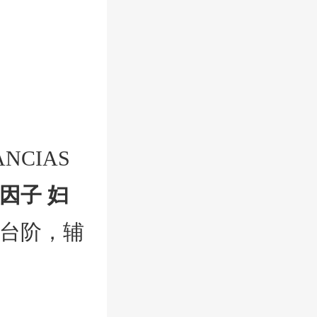
CIAS
因子 妇
台阶，辅