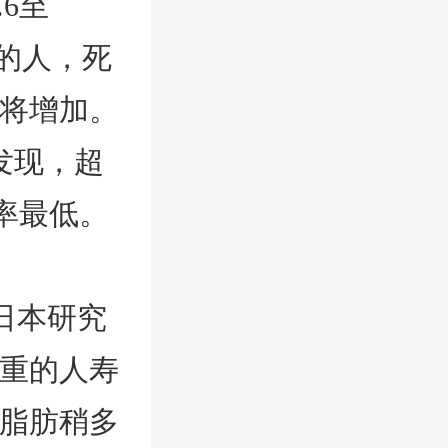
6至
围的人，死
将增加。
发现，超
亡率最低。
日本研究
超重的人寿
下脂肪稍多