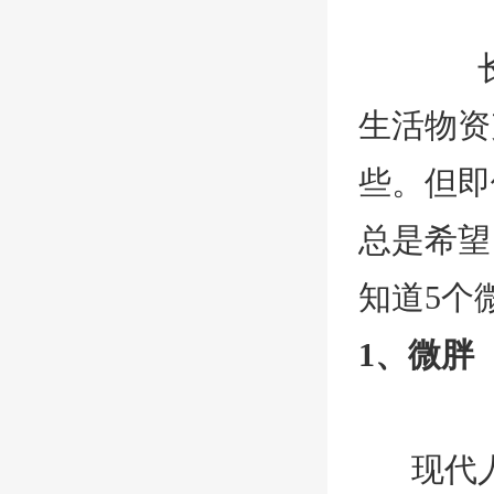
长
生活物资
些。但即
总是希望
知道5个
1、
微胖
现代