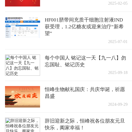
2025-02-05
HF001脐带间充质干细胞注射液IND
获受理，1.2亿糖友或迎来治疗“新希
望”
2025-07-01
每个中国人 铭记这一天【九一八】勿
忘国耻、铭记历史
2025-09-18
恒峰生物献礼国庆：共庆华诞，祈愿
昌盛
2024-09-29
辞旧迎新之际，恒峰祝各位朋友元旦
快乐，阖家幸福！