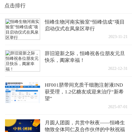
点击排行
恒峰生物河南实验室“恒峰信成”项目
启动仪式在凤泉区举行
2023-11-21
辞旧迎新之际，恒峰祝各位朋友元旦
快乐，阖家幸福！
2022-12-31
HF001脐带间充质干细胞注射液IND
获受理，1.2亿糖友或迎来治疗“新希
望”
2025-07-01
月圆人团圆，共赏中秋夜——恒峰生
物致全体同仁及合作伙伴的中秋祝福