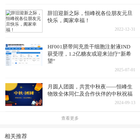
辞旧迎新之际，恒峰祝各位朋友元旦
快乐，阖家幸福！
2022-12-31
HF001脐带间充质干细胞注射液IND
获受理，1.2亿糖友或迎来治疗“新希
望”
2025-07-01
月圆人团圆，共赏中秋夜——恒峰生
物致全体同仁及合作伙伴的中秋祝福
2024-09-13
查看更多
相关推荐