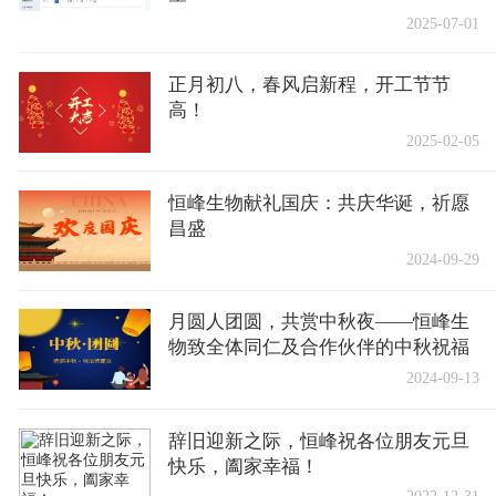
2025-07-01
正月初八，春风启新程，开工节节
高！
2025-02-05
恒峰生物献礼国庆：共庆华诞，祈愿
昌盛
2024-09-29
月圆人团圆，共赏中秋夜——恒峰生
物致全体同仁及合作伙伴的中秋祝福
2024-09-13
辞旧迎新之际，恒峰祝各位朋友元旦
快乐，阖家幸福！