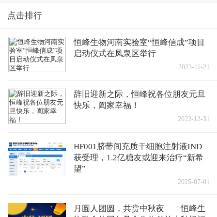
点击排行
恒峰生物河南实验室“恒峰信成”项目
启动仪式在凤泉区举行
2023-11-21
辞旧迎新之际，恒峰祝各位朋友元旦
快乐，阖家幸福！
2022-12-31
HF001脐带间充质干细胞注射液IND
获受理，1.2亿糖友或迎来治疗“新希
望”
2025-07-01
月圆人团圆，共赏中秋夜——恒峰生