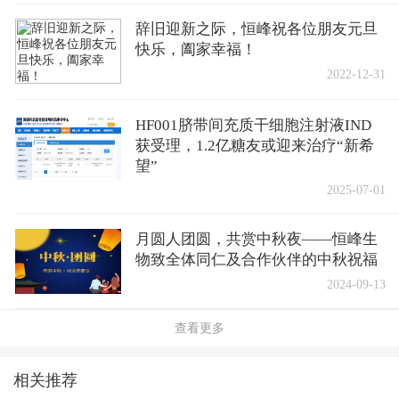
辞旧迎新之际，恒峰祝各位朋友元旦
快乐，阖家幸福！
2022-12-31
HF001脐带间充质干细胞注射液IND
获受理，1.2亿糖友或迎来治疗“新希
望”
2025-07-01
月圆人团圆，共赏中秋夜——恒峰生
物致全体同仁及合作伙伴的中秋祝福
2024-09-13
查看更多
相关推荐