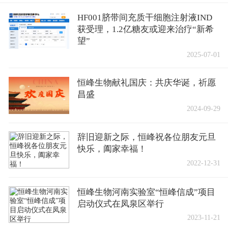
HF001脐带间充质干细胞注射液IND
获受理，1.2亿糖友或迎来治疗“新希
望”
2025-07-01
恒峰生物献礼国庆：共庆华诞，祈愿
昌盛
2024-09-29
辞旧迎新之际，恒峰祝各位朋友元旦
快乐，阖家幸福！
2022-12-31
恒峰生物河南实验室“恒峰信成”项目
启动仪式在凤泉区举行
2023-11-21