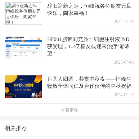
辞旧迎新之际，恒峰祝各位朋友元旦
快乐，阖家幸福！
2022-12-31
HF001脐带间充质干细胞注射液IND
获受理，1.2亿糖友或迎来治疗“新希
望”
2025-07-01
月圆人团圆，共赏中秋夜——恒峰生
物致全体同仁及合作伙伴的中秋祝福
2024-09-13
查看更多
相关推荐