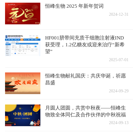
恒峰生物 2025 年新年贺词
2024-12-31
HF001脐带间充质干细胞注射液IND
获受理，1.2亿糖友或迎来治疗“新希
望”
2025-07-01
恒峰生物献礼国庆：共庆华诞，祈愿
昌盛
2024-09-29
月圆人团圆，共赏中秋夜——恒峰生
物致全体同仁及合作伙伴的中秋祝福
2024-09-13