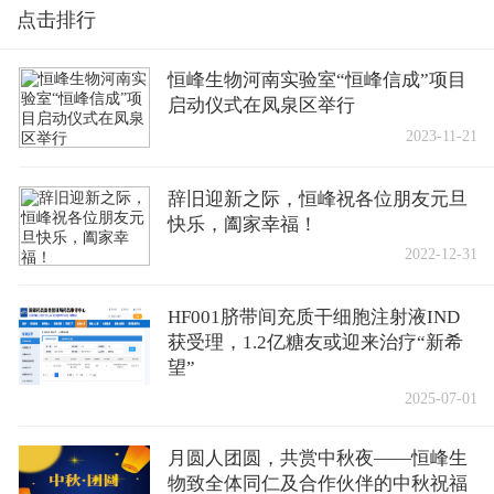
点击排行
恒峰生物河南实验室“恒峰信成”项目
启动仪式在凤泉区举行
2023-11-21
辞旧迎新之际，恒峰祝各位朋友元旦
快乐，阖家幸福！
2022-12-31
HF001脐带间充质干细胞注射液IND
获受理，1.2亿糖友或迎来治疗“新希
望”
2025-07-01
月圆人团圆，共赏中秋夜——恒峰生
物致全体同仁及合作伙伴的中秋祝福