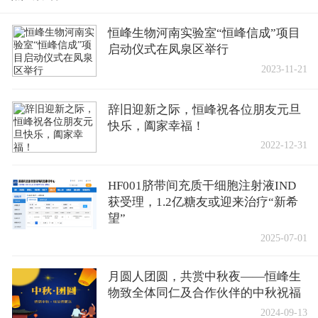
恒峰生物河南实验室“恒峰信成”项目
启动仪式在凤泉区举行
2023-11-21
辞旧迎新之际，恒峰祝各位朋友元旦
快乐，阖家幸福！
2022-12-31
HF001脐带间充质干细胞注射液IND
获受理，1.2亿糖友或迎来治疗“新希
望”
2025-07-01
月圆人团圆，共赏中秋夜——恒峰生
物致全体同仁及合作伙伴的中秋祝福
2024-09-13