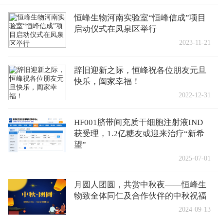
恒峰生物河南实验室“恒峰信成”项目
启动仪式在凤泉区举行
2023-11-21
辞旧迎新之际，恒峰祝各位朋友元旦
快乐，阖家幸福！
2022-12-31
HF001脐带间充质干细胞注射液IND
获受理，1.2亿糖友或迎来治疗“新希
望”
2025-07-01
月圆人团圆，共赏中秋夜——恒峰生
物致全体同仁及合作伙伴的中秋祝福
2024-09-13